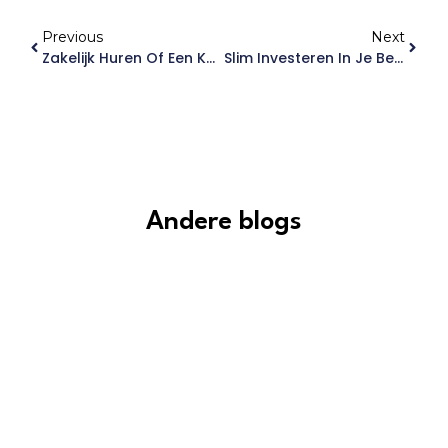
Previous
Next
Zakelijk Huren Of Een Kantoor Aan Huis: Watpast Bij Jou?
Slim Investeren In Je Bedrijf: Zo Pak Je Het Aan
Andere blogs