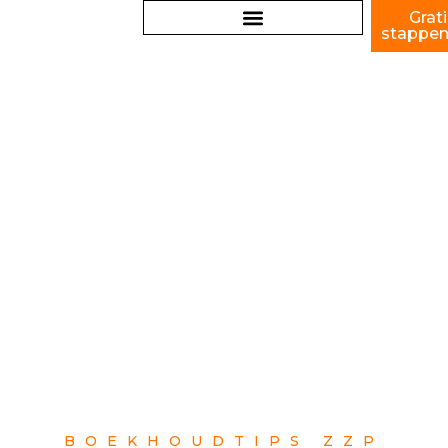
Grat
stappen
BOEKHOUDING UITBESTEDEN
BOEKHOUDTIPS ZZP