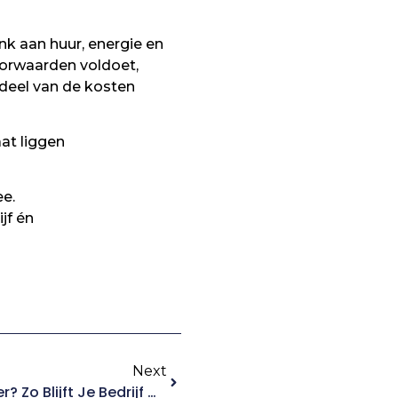
nk aan huur, energie en
oorwaarden voldoet,
 deel van de kosten
at liggen
ee.
jf én
Next
Op Vakantie Als Ondernemer? Zo Blijft Je Bedrijf Gewoon Draaien