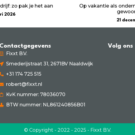
drijf: zo pak je het aan
Op vakantie als onderne
gewoon
ri 2026
21 dece
Contactgegevens
Volg ons
Fixxt B.V.
Smederijstraat 31, 2671BV Naaldwijk
+31 174 725 515
robert@fixxt.nl
KvK nummer: 78036070
BTW nummer: NL861240856B01
© Copyright - 2022 - 2025 - Fixxt B.V.