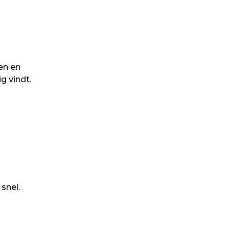
en en
ig vindt.
snel.