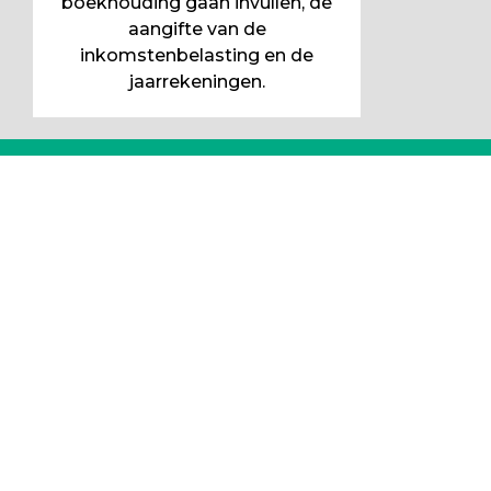
boekhouding gaan invullen, de
aangifte van de
inkomstenbelasting en de
jaarrekeningen.
Wat onze klanten zeggen
We zijn erg blij met Fixxt als boekhouder,
Fixxt houdt het simpel en overzichtelijk en
daar houden wij van! Jullie werken snel en
vakkundig, Ook de lastige dingen worden
besproken en kordaat afgehandeld, Erg blij
met jullie, ga zo door Fixxt!!
Snijders hoveniers
"Zelf ben ik ontzettend creatief en houd ik
me niet bezig met cijfers. Gelukkig heb ik